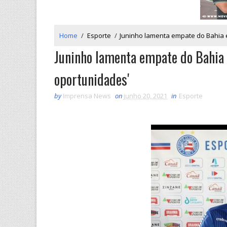
Home
/
Esporte
/
Juninho lamenta empate do Bahia e
Juninho lamenta empate do Bahia 
oportunidades'
by
Imprensa News
on
junho 20, 2021
in
Esporte