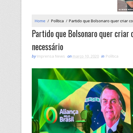
Home
/
Política
/
Partido que Bolsonaro quer criar 
Partido que Bolsonaro quer criar
necessário
by
Imprensa News
on
março 10, 2020
in
Política