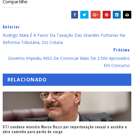
Compartilhe
Anterior
Rodrigo Maia É A Favor Da Taxação Das Grandes Fortunas Na
Reforma Tributária, Diz Coluna
Próximo
Governo Impediu INSS De Convocar Mais De 2.500 Aprovados
Em Concurso
RELACIONADO
STJ condena ministro Marco Buzzi por importunação sexual e assédio e
abre caminho para perda do cargo