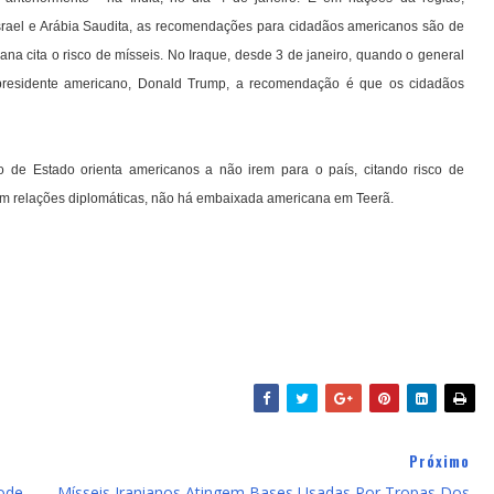
Israel e Arábia Saudita, as recomendações para cidadãos americanos são de
na cita o risco de mísseis. No Iraque, desde 3 de janeiro, quando o general
 presidente americano, Donald Trump, a recomendação é que os cidadãos
 de Estado orienta americanos a não irem para o país, citando risco de
têm relações diplomáticas, não há embaixada americana em Teerã.
Próximo
Pode
Mísseis Iranianos Atingem Bases Usadas Por Tropas Dos