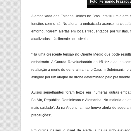
Foto: Fernando Frazão / 
A embaixada dos Estados Unidos no Brasil emitiu um alerta
tensões com o Irã. No alerta, a embaixada aconselha cidadã
entorno, ficarem alertas em locais frequentados por turist
atualizados e facilmente acessíveis.
"Há uma crescente tensão no Oriente Médio que pode resultar
embaixada. A Guarda Revolucionária do Irã fez ataques com 
retaliação à morte do general iraniano Qassim Suleimani, no 
atingido por um ataque de drone determinado pelo presidente
Avisos semelhantes foram feitos em inúmeras outras embaix
Bolívia, República Dominicana e Alemanha. Na maioria delas,
mais cuidado". Já na Argentina, não houve alerta de seguran
precauções".
Em outros países, o nível de alerta já havia sido elevad