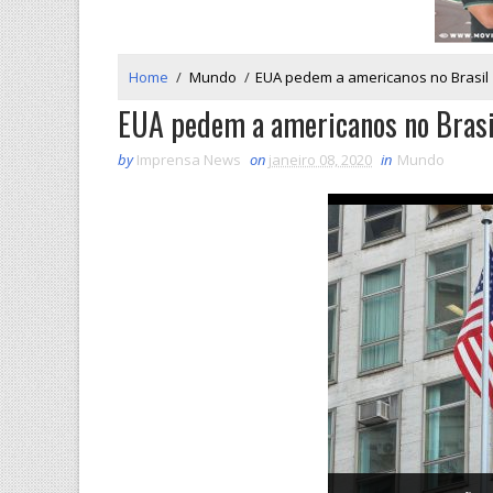
Home
/
Mundo
/
EUA pedem a americanos no Brasil '
EUA pedem a americanos no Brasil 
by
Imprensa News
on
janeiro 08, 2020
in
Mundo