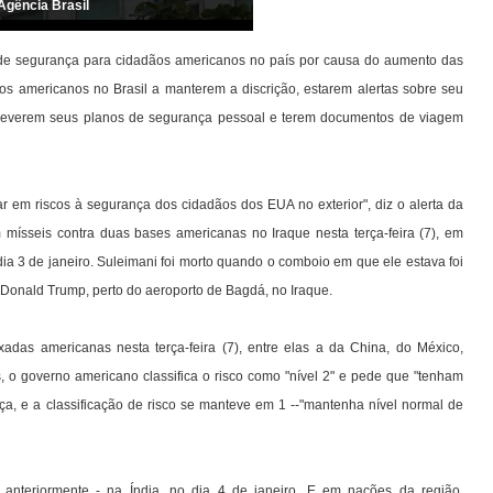
Agência Brasil
 de segurança para cidadãos americanos no país por causa do aumento das
os americanos no Brasil a manterem a discrição, estarem alertas sobre seu
as, reverem seus planos de segurança pessoal e terem documentos de viagem
 em riscos à segurança dos cidadãos dos EUA no exterior", diz o alerta da
mísseis contra duas bases americanas no Iraque nesta terça-feira (7), em
dia 3 de janeiro. Suleimani foi morto quando o comboio em que ele estava foi
 Donald Trump, perto do aeroporto de Bagdá, no Iraque.
adas americanas nesta terça-feira (7), entre elas a da China, do México,
 o governo americano classifica o risco como "nível 2" e pede que "tenham
ça, e a classificação de risco se manteve em 1 --"mantenha nível normal de
o anteriormente - na Índia, no dia 4 de janeiro. E em nações da região,