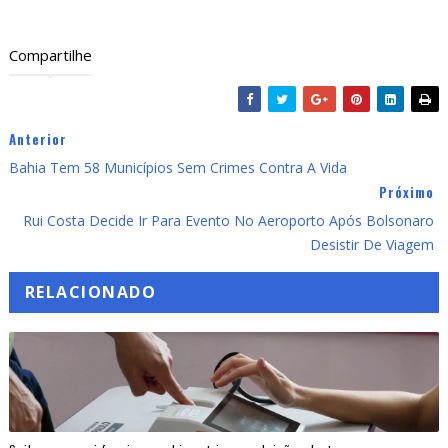
Compartilhe
Anterior
Bahia Tem 58 Municípios Sem Crimes Contra A Vida
Próximo
Rui Costa Decide Ir Para Evento No Aeroporto Após Bolsonaro
Desistir De Viagem
RELACIONADO