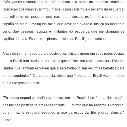
"Nós vamos revalorizar o dia 13 de maio e o papel da princesa Isabel na
libertação dos negros", afirmou. "Hoje, o pior racismo é o racismo da esquerda,
das milhares de pessoas que nas redes sociais estão me chamando de
capitão do mato, uma injúria racial que deve ser levado à Justiça no momento
certo. São pessoas racistas e militantes da esquerda que me chamam de
capitão do mato. Esses, sim, piores racistas no Brasil", acrescentou.
Antes de ser nomeado para o posto, o jornalista afirmou em suas redes sociais
que o Brasil tem "racismo nutella" e que o "racismo real" existe nos Estados
Unidos. Ele também escreveu que a escravidão foi terrível, "mas benéfica para
os descendentes". Na sequência, disse que "negros do Brasil vivem melhor
que os negros da África".
"Eu nunca neguei a existência do racismo no Brasil. Isso é uma deturpação
das minhas postagens em redes sociais. Eu afirmo que há racismo. O racismo,
porém, não é estrutural segundo a tese da esquerda. Ele é circunstancial",
disse.