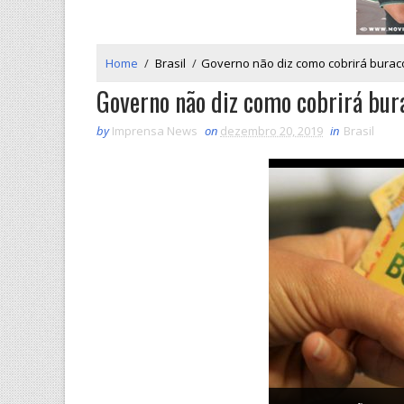
Home
/
Brasil
/
Governo não diz como cobrirá buraco
Governo não diz como cobrirá bura
by
Imprensa News
on
dezembro 20, 2019
in
Brasil