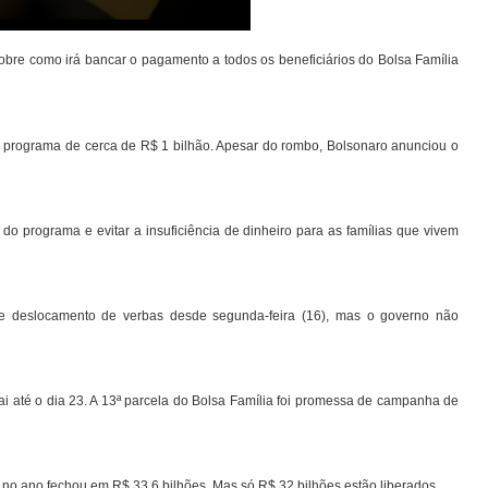
sobre como irá bancar o pagamento a todos os beneficiários do Bolsa Família
programa de cerca de R$ 1 bilhão. Apesar do rombo, Bolsonaro anunciou o
o programa e evitar a insuficiência de dinheiro para as famílias que vivem
se deslocamento de verbas desde segunda-feira (16), mas o governo não
té o dia 23. A 13ª parcela do Bolsa Família foi promessa de campanha de
no ano fechou em R$ 33,6 bilhões. Mas só R$ 32 bilhões estão liberados.